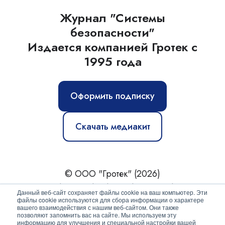
Журнал "Системы
безопасности"
Издается компанией Гротек с
1995 года
Оформить подписку
Скачать медиакит
© ООО "Гротек" (2026)
Новости
|
Статьи
|
Обзоры
|
Журнал
|
О нас
Данный веб-сайт сохраняет файлы cookie на ваш компьютер. Эти
файлы cookie используются для сбора информации о характере
вашего взаимодействия с нашим веб-сайтом. Они также
Политика конфиденциальности
позволяют запомнить вас на сайте. Мы используем эту
информацию для улучшения и специальной настройки вашей