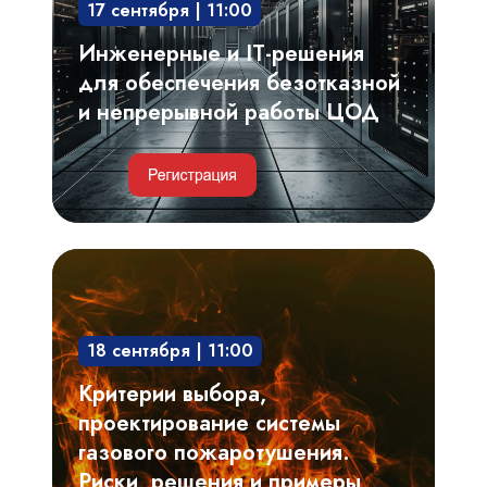
17 сентября | 11:00
безотказной
и
Инженерные и IT-решения
непрерывной
для обеспечения безотказной
работы
и непрерывной работы ЦОД
ЦОД
Критерии
выбора,
проектирование
18 сентября | 11:00
системы
газового
Критерии выбора,
пожаротушения.
проектирование системы
Риски,
газового пожаротушения.
решения
Риски, решения и примеры