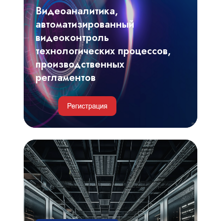
процессов,
Видеоаналитика,
производственных
автоматизированный
регламентов
видеоконтроль
технологических процессов,
производственных
регламентов
Инженерные
и
IT-
решения
для
обеспечения