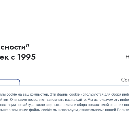
сности"
ек с 1995
Н
Со
иакит
лы cookie на ваш компьютер. Эти файлы cookie используются для сбора ин
йтом. Они также позволяют запомнить вас на сайте. Мы используем эту инф
вигации по сайту, а также с целью анализа и сбора показателей о наших пос
ольше о том, какие файлы cookie мы используем, ознакомьтесь с нашей Поли