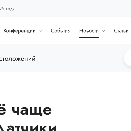
95 года
Конференции
События
Новости
Статьи
естоложений
ё чаще
датчики