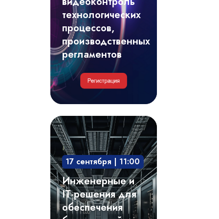
видеоконтроль
регламентов
технологических
процессов,
производственных
регламентов
Инженерные
и
IT-
17 сентября | 11:00
решения
для
Инженерные и
обеспечения
IT-решения для
безотказной
обеспечения
и