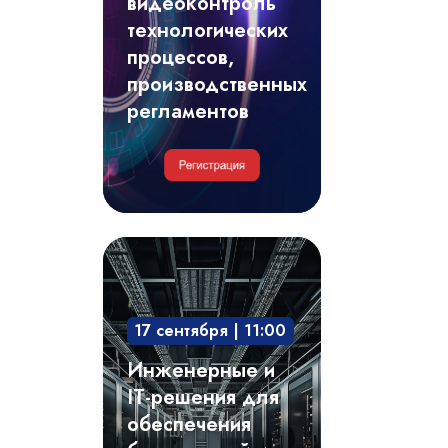
видеоконтроль
регламентов
технологических
процессов,
производственных
регламентов
Инженерные
и
IT-
17 сентября | 11:00
решения
для
Инженерные и
обеспечения
IT-решения для
безотказной
обеспечения
и