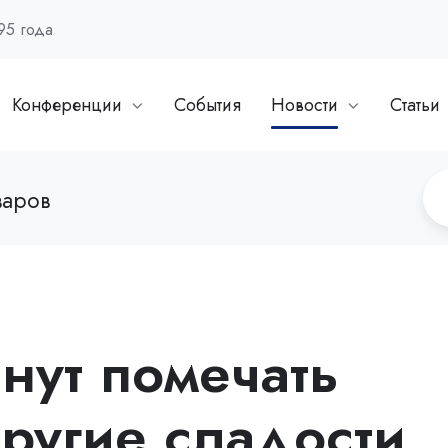
95 года
Конференции
События
Новости
Статьи
варов
нут помечать
ругие сладости