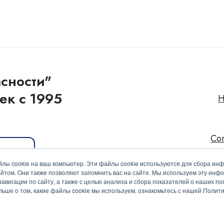
сности"
ек с 1995
Н
Со
иакит
лы cookie на ваш компьютер. Эти файлы cookie используются для сбора ин
йтом. Они также позволяют запомнить вас на сайте. Мы используем эту инф
вигации по сайту, а также с целью анализа и сбора показателей о наших пос
ольше о том, какие файлы cookie мы используем, ознакомьтесь с нашей Поли