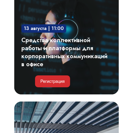
работы
и
платформы
13 августа | 11:00
для
корпоративных
Средства коллективной
коммуникаций
работы и платформы для
в
корпоративных коммуникаций
офисе
в офисе
Умные
парковки
и
автоматизация