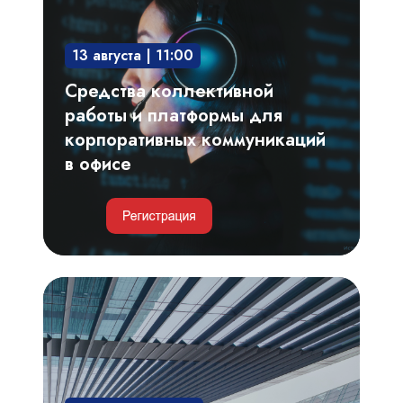
и
платформы
13 августа | 11:00
для
корпоративных
Средства коллективной
коммуникаций
работы и платформы для
в
корпоративных коммуникаций
офисе
в офисе
Умные
парковки
и
автоматизация
пропускного