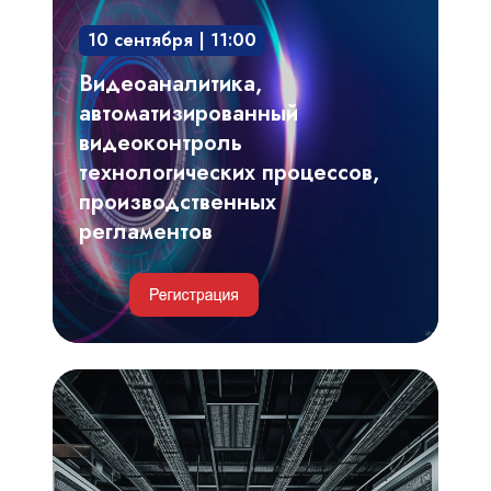
видеоконтроль
10 сентября | 11:00
технологических
процессов,
Видеоаналитика,
производственных
автоматизированный
регламентов
видеоконтроль
технологических процессов,
производственных
регламентов
Инженерные
и
IT-
решения