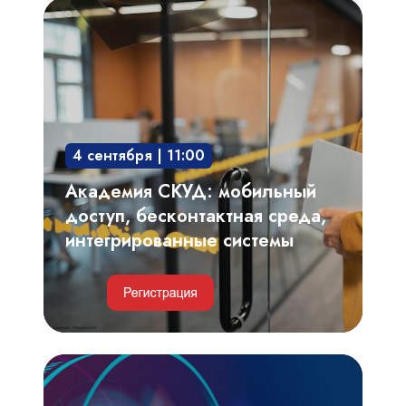
Академия
СКУД:
мобильный
доступ,
бесконтактная
среда,
4 сентября | 11:00
интегрированные
системы
Академия СКУД: мобильный
доступ, бесконтактная среда,
интегрированные системы
Видеоаналитика,
автоматизированный