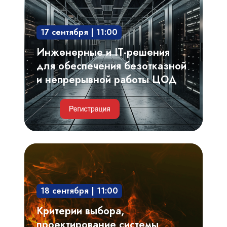
для
обеспечения
17 сентября | 11:00
безотказной
и
Инженерные и IT-решения
непрерывной
для обеспечения безотказной
работы
и непрерывной работы ЦОД
ЦОД
Критерии
выбора,
проектирование
18 сентября | 11:00
системы
газового
Критерии выбора,
пожаротушения.
проектирование системы