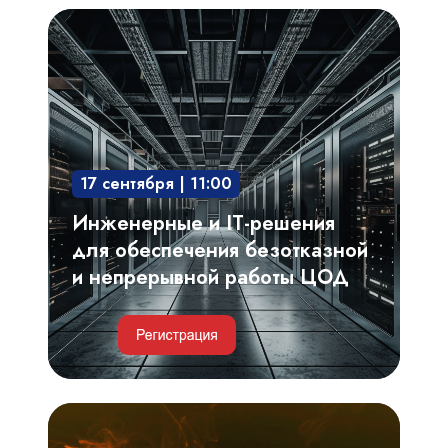
Инженерные
и
IT-
решения
для
обеспечения
17 сентября | 11:00
безотказной
и
Инженерные и IT-решения
непрерывной
для обеспечения безотказной
работы
и непрерывной работы ЦОД
ЦОД
Критерии
выбора,