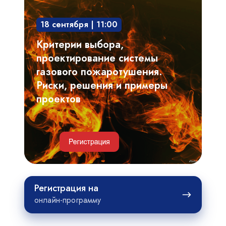
проектирование
18 сентября | 11:00
системы
газового
Критерии выбора,
пожаротушения.
проектирование системы
Риски,
газового пожаротушения.
решения
Риски, решения и примеры
и
проектов
примеры
проектов
Регистрация
Регистрация на
на
онлайн-программу