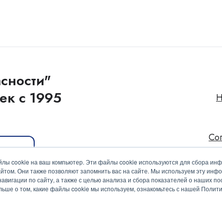
сности"
ек с 1995
Н
Со
иакит
лы cookie на ваш компьютер. Эти файлы cookie используются для сбора ин
йтом. Они также позволяют запомнить вас на сайте. Мы используем эту инф
вигации по сайту, а также с целью анализа и сбора показателей о наших пос
ольше о том, какие файлы cookie мы используем, ознакомьтесь с нашей Поли