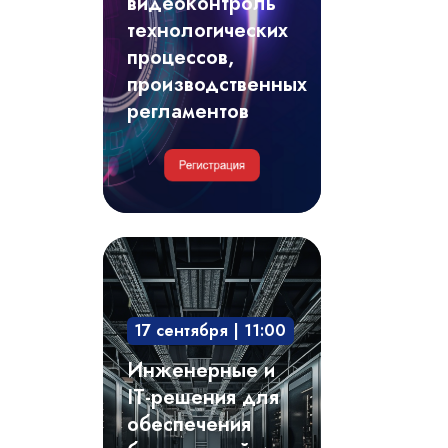
видеоконтроль
регламентов
технологических
процессов,
производственных
регламентов
Инженерные
и
IT-
17 сентября | 11:00
решения
для
Инженерные и
обеспечения
IT-решения для
безотказной
обеспечения
и