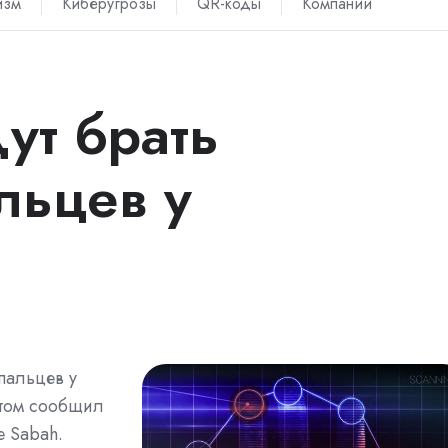
изм
Киберугрозы
QR-коды
Компании
ут брать
льцев у
пальцев у
этом сообщил
е Sabah.