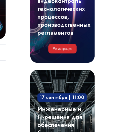
видеоконтроль
регламентов
технологических
процессов,
производственных
регламентов
Инженерные
и
IT-
17 сентября | 11:00
решения
для
Инженерные и
обеспечения
IT-решения для
безотказной
обеспечения
и