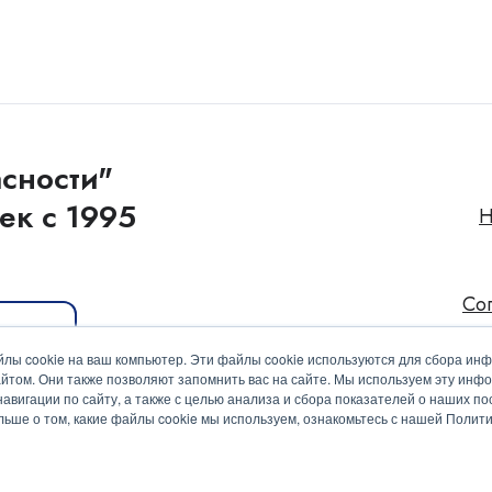
сности"
ек с 1995
Н
Со
иакит
лы cookie на ваш компьютер. Эти файлы cookie используются для сбора ин
йтом. Они также позволяют запомнить вас на сайте. Мы используем эту инф
вигации по сайту, а также с целью анализа и сбора показателей о наших пос
ольше о том, какие файлы cookie мы используем, ознакомьтесь с нашей Поли