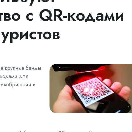
во с QR-кодами
туристов
ве крупные банды
-кодами для
ликобритании и