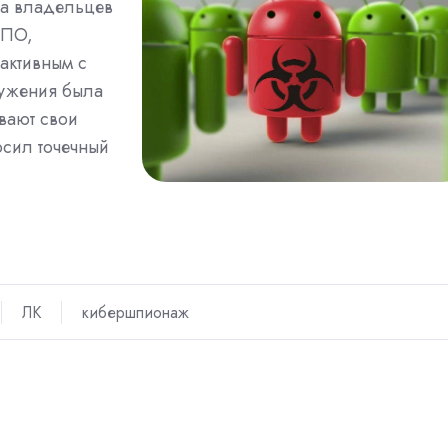
на владельцев
 ПО,
 активным с
ружения была
ывают свои
осил точечный
ЛК
кибершпионаж