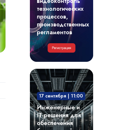
видеоконтроль
регламентов
технологических
процессов,
производственных
регламентов
Инженерные
и
IT-
17 сентября | 11:00
решения
для
Инженерные и
обеспечения
IT-решения для
безотказной
обеспечения
и