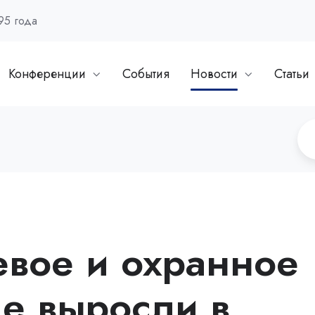
95 года
Конференции
События
Новости
Статьи
евое и охранное
е выросли в