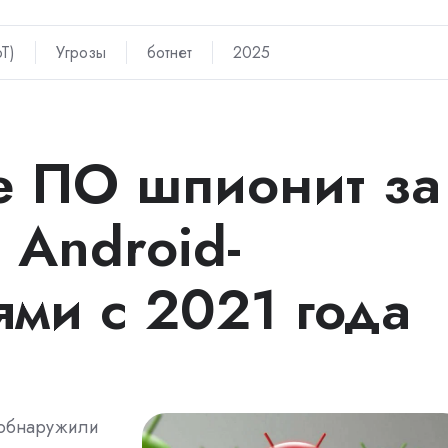
T)
Угрозы
ботнет
2025
е ПО шпионит за
 Android-
ями с 2021 года
»обнаружили