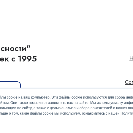
сности"
ек с 1995
Н
Со
иакит
лы cookie на ваш компьютер. Эти файлы cookie используются для сбора ин
йтом. Они также позволяют запомнить вас на сайте. Мы используем эту инф
вигации по сайту, а также с целью анализа и сбора показателей о наших пос
ольше о том, какие файлы cookie мы используем, ознакомьтесь с нашей Поли