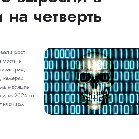
и на четверть
вали рост
имости в
тизаторах,
, камерах
мь месяцев
одом 2024-го.
еличением