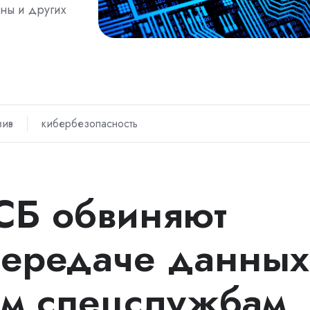
ны и других
зив
кибербезопасность
СБ обвиняют
 передаче данных
им спецслужбам