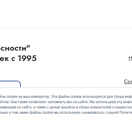
сности"
ек с 1995
Н
Со
иакит
лы cookie на ваш компьютер. Эти файлы cookie используются для сбора ин
йтом. Они также позволяют запомнить вас на сайте. Мы используем эту инф
вигации по сайту, а также с целью анализа и сбора показателей о наших пос
ольше о том, какие файлы cookie мы используем, ознакомьтесь с нашей Поли