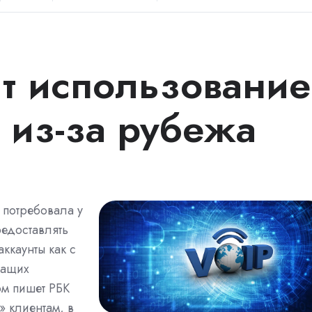
т использование
 из-за рубежа
 потребовала у
редоставлять
ккаунты как с
жащих
ом пишет РБК
» клиентам, в