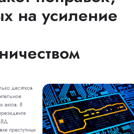
х на усиление
ничеством
лько десятков
чительное
 актов. 8
президента
МВД
вке преступных