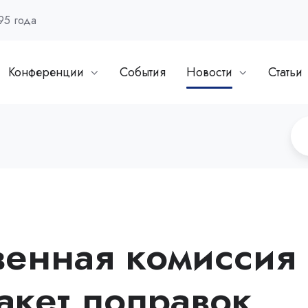
95 года
Конференции
События
Новости
Статьи
венная комиссия
акет поправок,