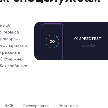
ие об
о сервиса
ператорами
Международной
отражена в
С от нижней
 Как сообщают
ФСБ
Регулирование
Эксклюзив