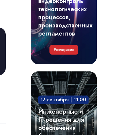
видеоконтроль
регламентов
технологических
процессов,
производственных
регламентов
Инженерные
и
IT-
17 сентября | 11:00
решения
для
Инженерные и
обеспечения
IT-решения для
безотказной
обеспечения
и