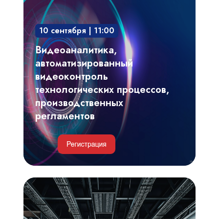
автоматизированный
видеоконтроль
10 сентября | 11:00
технологических
процессов,
Видеоаналитика,
производственных
автоматизированный
регламентов
видеоконтроль
технологических процессов,
производственных
регламентов
Инженерные
и
IT-