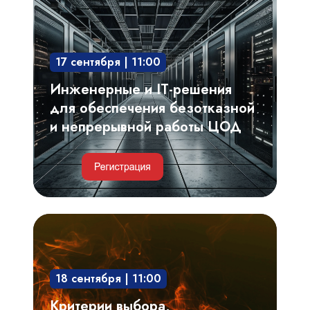
решения
для
обеспечения
17 сентября | 11:00
безотказной
и
Инженерные и IT-решения
непрерывной
для обеспечения безотказной
работы
и непрерывной работы ЦОД
ЦОД
Критерии
выбора,
проектирование
18 сентября | 11:00
системы
газового
Критерии выбора,