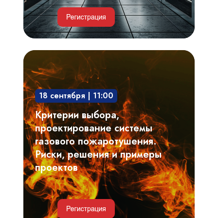
ЦОД
Критерии
выбора,
проектирование
18 сентября | 11:00
системы
газового
Критерии выбора,
пожаротушения.
проектирование системы
Риски,
газового пожаротушения.
решения
Риски, решения и примеры
и
проектов
примеры
проектов