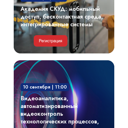
системы
Академия СКУД: мобильный
доступ, бесконтактная среда,
интегрированные системы
Видеоаналитика,
автоматизированный
видеоконтроль
10 сентября | 11:00
технологических
процессов,
Видеоаналитика,
производственных
автоматизированный
регламентов
видеоконтроль
технологических процессов,