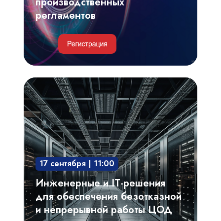
производственных
регламентов
Инженерные
и
IT-
решения
для
обеспечения
17 сентября | 11:00
безотказной
и
Инженерные и IT-решения
непрерывной
для обеспечения безотказной
работы
и непрерывной работы ЦОД