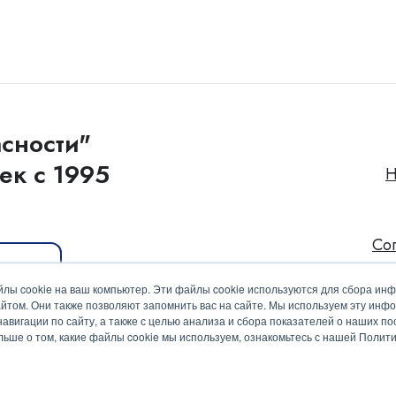
сности"
ек с 1995
Н
Со
иакит
лы cookie на ваш компьютер. Эти файлы cookie используются для сбора ин
йтом. Они также позволяют запомнить вас на сайте. Мы используем эту инф
вигации по сайту, а также с целью анализа и сбора показателей о наших пос
ольше о том, какие файлы cookie мы используем, ознакомьтесь с нашей Поли