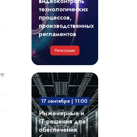
видеоконтроль
регламентов
технологических
процессов,
,
производственных
регламентов
ну
Инженерные
и
IT-
17 сентября | 11:00
решения
для
Инженерные и
обеспечения
IT-решения для
безотказной
обеспечения
и