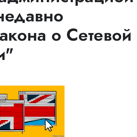
недавно
акона о Сетевой
и"