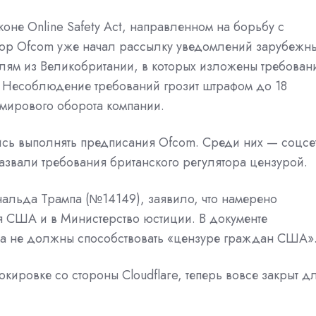
коне Online Safety Act, направленном на борьбу с
лятор Ofcom уже начал рассылку уведомлений зарубежн
елям из Великобритании, в которых изложены требован
 Несоблюдение требований грозит штрафом до 18
 мирового оборота компании.
сь выполнять предписания Ofcom. Среди них — соцсе
азвали требования британского регулятора цензурой.
нальда Трампа (№14149), заявило, что намерено
ля США и в Министерство юстиции. В документе
тва не должны способствовать «цензуре граждан США»
кировке со стороны Cloudflare, теперь вовсе закрыт д