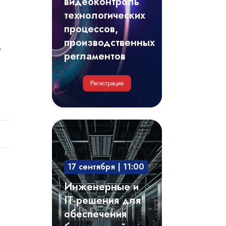
видеоконтроль
регламентов
технологических
процессов,
производственных
,
регламентов
Инженерные
и
IT-
17 сентября | 11:00
решения
для
Инженерные и
обеспечения
IT-решения для
безотказной
обеспечения
и