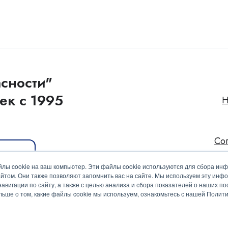
сности"
ек с 1995
Н
Со
иакит
лы cookie на ваш компьютер. Эти файлы cookie используются для сбора ин
йтом. Они также позволяют запомнить вас на сайте. Мы используем эту инф
вигации по сайту, а также с целью анализа и сбора показателей о наших пос
ольше о том, какие файлы cookie мы используем, ознакомьтесь с нашей Поли