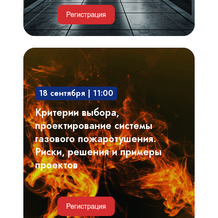
Критерии
выбора,
проектирование
18 сентября | 11:00
системы
газового
Критерии выбора,
пожаротушения.
проектирование системы
Риски,
газового пожаротушения.
решения
Риски, решения и примеры
и
проектов
примеры
проектов