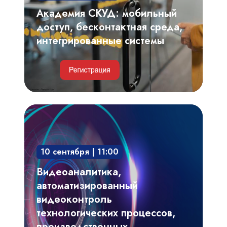
системы
Академия СКУД: мобильный
доступ, бесконтактная среда,
интегрированные системы
Видеоаналитика,
автоматизированный
видеоконтроль
10 сентября | 11:00
технологических
процессов,
Видеоаналитика,
производственных
автоматизированный
регламентов
видеоконтроль
технологических процессов,
производственных