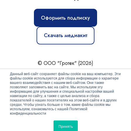
Оформить подписку
Скачать медиакит
© ООО "Гротек" (2026)
Новости
|
Статьи
|
Обзоры
|
Журнал
|
О нас
Данный веб-сайт сохраняет файлы cookie на ваш компьютер. Эти
файлы cookie используются для сбора информации о характере
вашего взаимодействия с нашим веб-сайтом. Они также
Политика конфиденциальности
позволяют запомнить вас на сайте. Мы используем эту
информацию для улучшения и специальной настройки вашей
Согласие на обработку персональных данных
навигации по сайту, а также с целью анализа и сбора
показателей о наших посетителях на этом веб-сайте и в других
средах. Чтобы узнать больше о том, какие файлы cookie мы
используем, ознакомьтесь с нашей Политикой
конфиденциальности
Принять