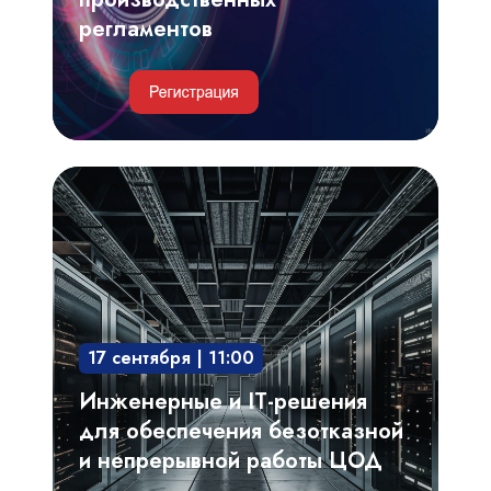
регламентов
Инженерные
и
IT-
решения
для
обеспечения
17 сентября | 11:00
безотказной
и
Инженерные и IT-решения
непрерывной
для обеспечения безотказной
работы
и непрерывной работы ЦОД
ЦОД