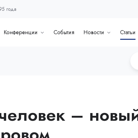
95 года
Конференции
События
Новости
Статьи
человек – новы
фровом