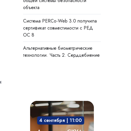
общей системы безопасности
объекта
Система PERCo-Web 3.0 получила
сертификат совместимости с РЕД
ОС 8
Альтернативные биометрические
технологии. Часть 2. Сердцебиение
и
Академия
СКУД:
4 сентября | 11:00
мобильный
доступ,