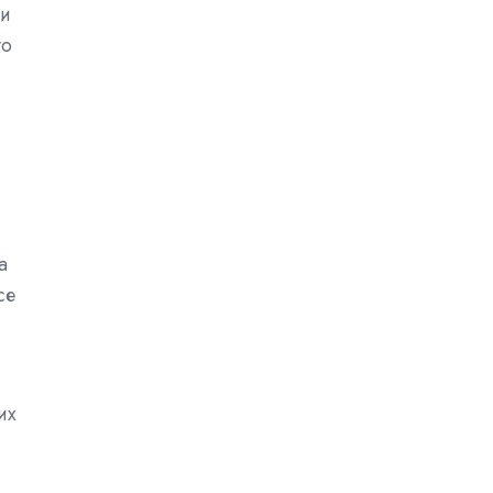
ри
то
а
се
их