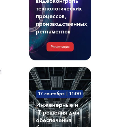
видеоконтроль
регламентов
технологических
процессов,
производственных
регламентов
Инженерные
И
и
IT-
17 сентября | 11:00
решения
для
Инженерные и
обеспечения
IT-решения для
безотказной
обеспечения
и