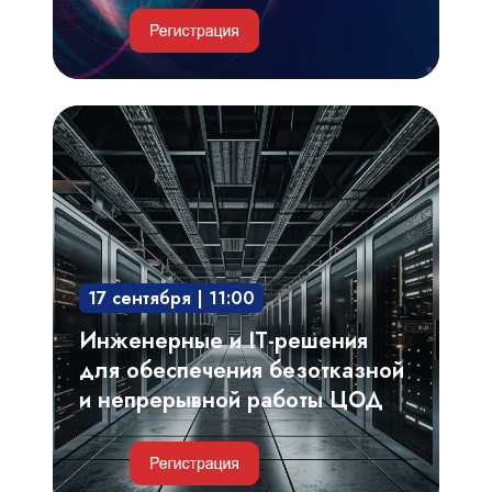
Инженерные
и
IT-
решения
для
обеспечения
17 сентября | 11:00
безотказной
и
Инженерные и IT-решения
непрерывной
для обеспечения безотказной
работы
и непрерывной работы ЦОД
ЦОД