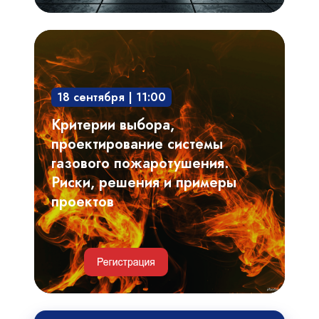
Критерии
выбора,
проектирование
18 сентября | 11:00
системы
газового
Критерии выбора,
пожаротушения.
проектирование системы
Риски,
газового пожаротушения.
решения
Риски, решения и примеры
и
проектов
примеры
проектов