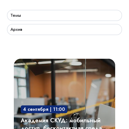
Темы
Архив
Академия
СКУД:
мобильный
доступ,
бесконтактная
среда,
4 сентября | 11:00
интегрированные
системы
Академия СКУД: мобильный
доступ, бесконтактная среда,