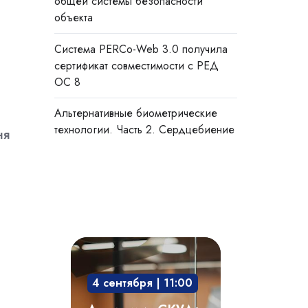
общей системы безопасности
объекта
Система PERCo-Web 3.0 получила
сертификат совместимости с РЕД
ОС 8
Альтернативные биометрические
технологии. Часть 2. Сердцебиение
ня
Академия
СКУД:
4 сентября | 11:00
мобильный
доступ,