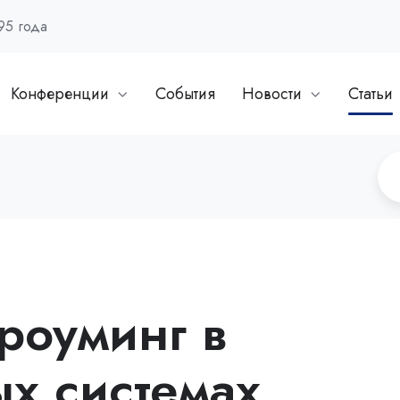
95 года
Конференции
События
Новости
Статьи
роуминг в
х системах