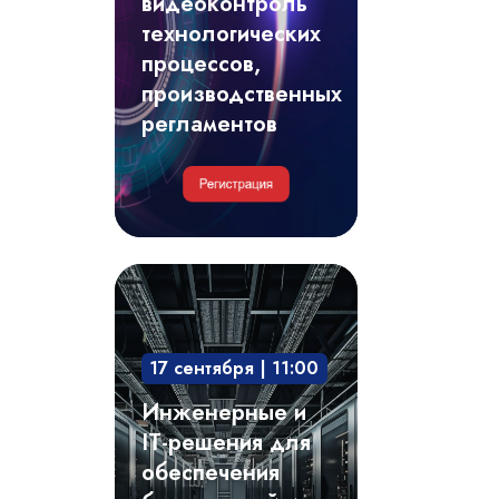
видеоконтроль
регламентов
технологических
процессов,
производственных
регламентов
Инженерные
и
IT-
17 сентября | 11:00
решения
для
Инженерные и
обеспечения
IT-решения для
безотказной
обеспечения
и