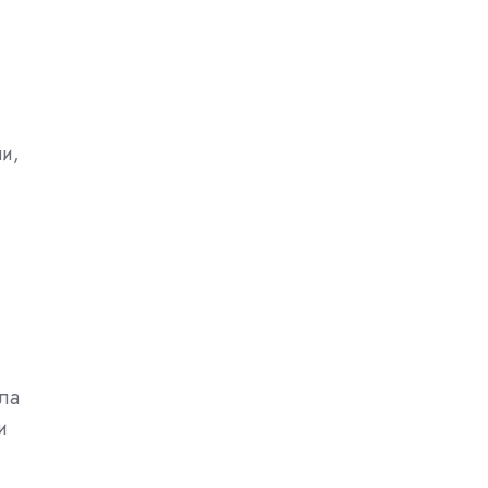
чи,
ала
и