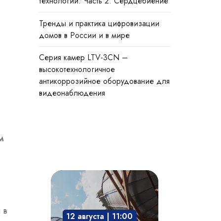
технологии. Часть 2. Сердцебиение
Тренды и практика цифровизации
домов в России и в мире
Cерия камер LTV-3CN –
высокотехнологичное
антикоррозийное оборудование для
видеонаблюдения
м
Взрывозащита
технологического
оборудования:
 в
12 августа | 11:00
защита