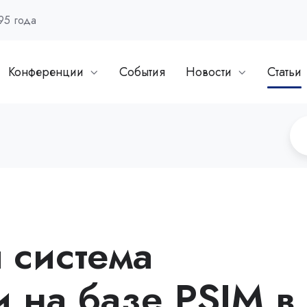
95 года
Конференции
События
Новости
Статьи
 система
 на базе PSIM в