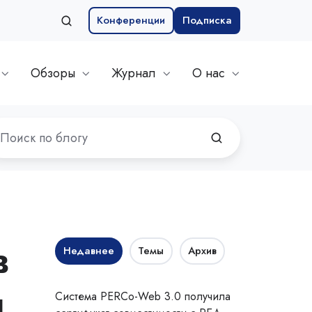
Конференции
Подписка
Обзоры
Журнал
О нас
в
Недавнее
Темы
Архив
ы
Система PERCo-Web 3.0 получила