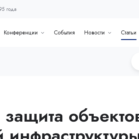
95 года
Конференции
События
Новости
Статьи
 защита объекто
й инфраструктур