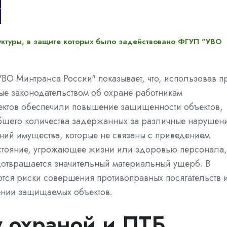
уктуры, в защите которых было задействовано ФГУП "УВО
ВО Минтранса России" показывает, что, использовав п
е законодательством об охране работникам
ектов обеспечили повышение защищенности объектов,
общего количества задержанных за различные нарушен
ний имущества, которые не связаны с приведением
остояние, угрожающее жизни или здоровью персонала,
дотвращается значительный материальный ущерб. В
ся риски совершения противоправных посягательств 
шении защищаемых объектов.
 охраной и ПТБ