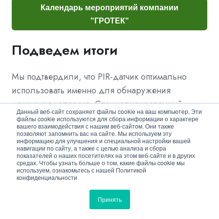
Календарь мероприятий компании
"ГРОТЕК"
Подведем итоги
Мы подтвердили, что PIR-датчик оптимально
использовать именно для обнаружения
движения человека. Специализированный
Данный веб-сайт сохраняет файлы cookie на ваш компьютер. Эти
датчик
файлы cookie используются для сбора информации о характере
вашего взаимодействия с нашим веб-сайтом. Они также
максимально точно реагирует на перемещение
позволяют запомнить вас на сайте. Мы используем эту
информацию для улучшения и специальной настройки вашей
теплого объекта вплоть до пороговой дальности
навигации по сайту, а также с целью анализа и сбора
показателей о наших посетителях на этом веб-сайте и в других
обнаружения. Эта дальность сравнима с
средах. Чтобы узнать больше о том, какие файлы cookie мы
используем, ознакомьтесь с нашей Политикой
размерами небольших помещений. Движение
конфиденциальности
же холодного объекта полностью игнорируется.
Принять
Программный датчик фиксирует движение