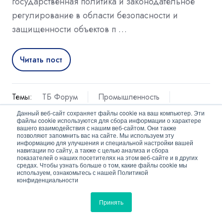
государственная политика и законодательное
регулирование в области безопасности и
защищенности объектов п …
Читать пост
Темы:
ТБ Форум
Промышленность
Деловая программа
ТЭК и нефтегаз
Данный веб-сайт сохраняет файлы cookie на ваш компьютер. Эти
файлы cookie используются для сбора информации о характере
вашего взаимодействия с нашим веб-сайтом. Они также
Новости
Охрана периметра
позволяют запомнить вас на сайте. Мы используем эту
информацию для улучшения и специальной настройки вашей
Новости отрасли
Secuteck ADAPT
навигации по сайту, а также с целью анализа и сбора
показателей о наших посетителях на этом веб-сайте и в других
средах. Чтобы узнать больше о том, какие файлы cookie мы
используем, ознакомьтесь с нашей Политикой
конфиденциальности
Стратегии и модели
Принять