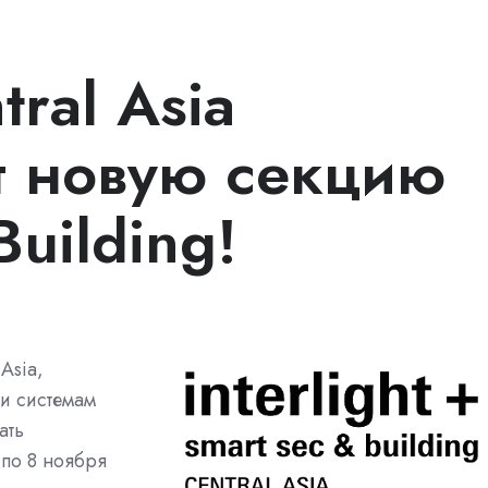
tral Asia
т новую секцию
Building!
Asia,
и системам
ать
 по 8 ноября