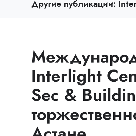
Другие публикации: Interl
Международ
Interlight Ce
Sec & Buildi
торжественно
Астане