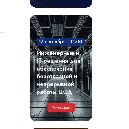
Инженерные
и
IT-
17 сентября | 11:00
решения
для
Инженерные и
обеспечения
IT-решения для
безотказной
обеспечения
и
безотказной и
непрерывной
непрерывной
работы
работы ЦОД
ЦОД