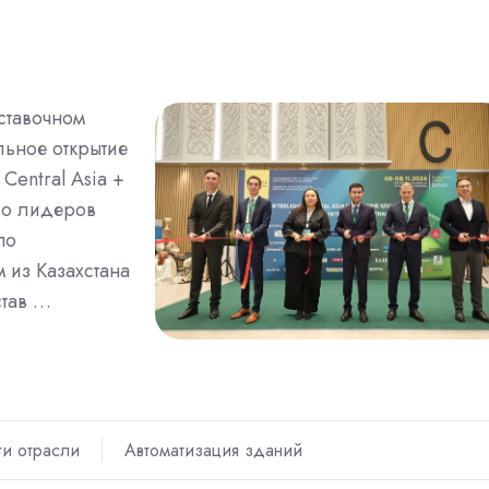
ставочном
льное открытие
Central Asia +
ло лидеров
по
 из Казахстана
став …
ти отрасли
Автоматизация зданий