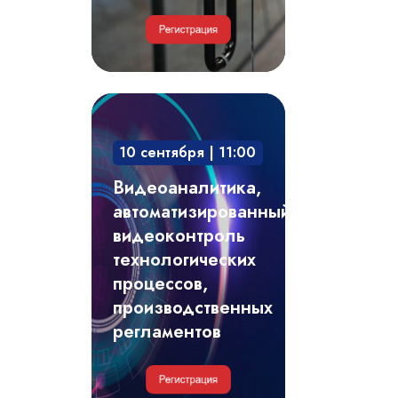
Видеоаналитика,
автоматизированный
10 сентября | 11:00
видеоконтроль
технологических
Видеоаналитика,
процессов,
автоматизированный
производственных
видеоконтроль
регламентов
технологических
процессов,
производственных
регламентов