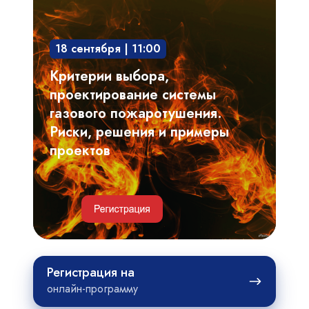
выбора,
проектирование
18 сентября | 11:00
системы
газового
Критерии выбора,
пожаротушения.
проектирование системы
Риски,
газового пожаротушения.
решения
Риски, решения и примеры
и
проектов
примеры
проектов
Регистрация
Регистрация на
на
онлайн-программу