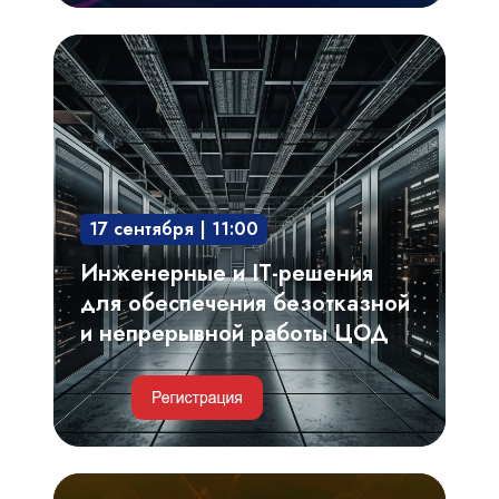
Инженерные
и
IT-
решения
для
обеспечения
17 сентября | 11:00
безотказной
и
Инженерные и IT-решения
непрерывной
для обеспечения безотказной
работы
и непрерывной работы ЦОД
ЦОД
Критерии