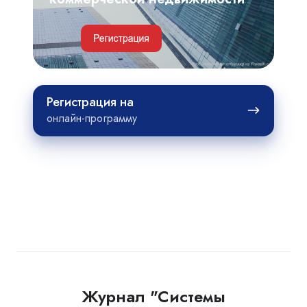
недвижимости
Регистрация
Регистрация на
на
онлайн-программу
Журнал "Системы