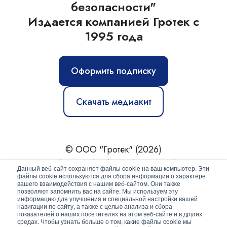
безопасности"
Издается компанией Гротек с
1995 года
Оформить подписку
Скачать медиакит
© ООО "Гротек" (2026)
Новости
|
Статьи
|
Обзоры
|
Журнал
|
О нас
Данный веб-сайт сохраняет файлы cookie на ваш компьютер. Эти
файлы cookie используются для сбора информации о характере
вашего взаимодействия с нашим веб-сайтом. Они также
Политика конфиденциальности
позволяют запомнить вас на сайте. Мы используем эту
информацию для улучшения и специальной настройки вашей
Согласие на обработку персональных данных
навигации по сайту, а также с целью анализа и сбора
показателей о наших посетителях на этом веб-сайте и в других
средах. Чтобы узнать больше о том, какие файлы cookie мы