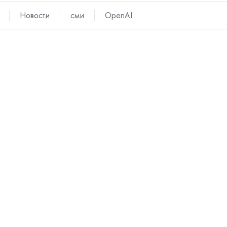
Новости
сми
OpenAI