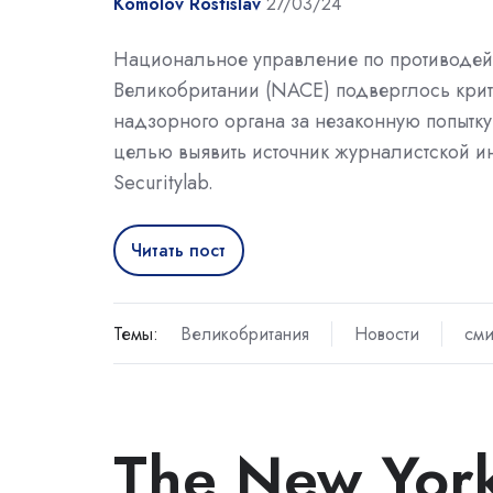
Komolov Rostislav
27/03/24
Национальное управление по противоде
Великобритании (NACE) подверглось крит
надзорного органа за незаконную попытк
целью выявить источник журналистской и
Securitylab.
Читать пост
Темы:
Великобритания
Новости
см
The New York