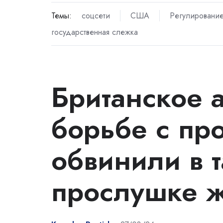
Темы:
соцсети
США
Регулировани
государственная слежка
Британское а
борьбе с пр
обвинили в 
прослушке ж