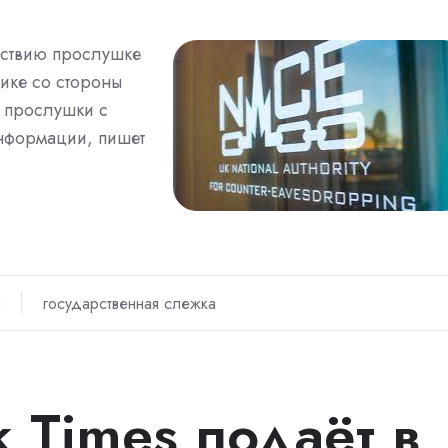
йствию прослушке
ике со стороны
у прослушки с
нформации, пишет
и
государственная слежка
 Times подаёт в