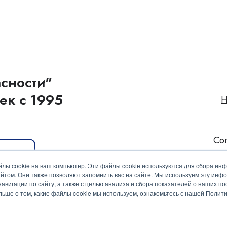
сности"
ек с 1995
Н
Со
иакит
лы cookie на ваш компьютер. Эти файлы cookie используются для сбора ин
йтом. Они также позволяют запомнить вас на сайте. Мы используем эту инф
вигации по сайту, а также с целью анализа и сбора показателей о наших пос
ольше о том, какие файлы cookie мы используем, ознакомьтесь с нашей Поли