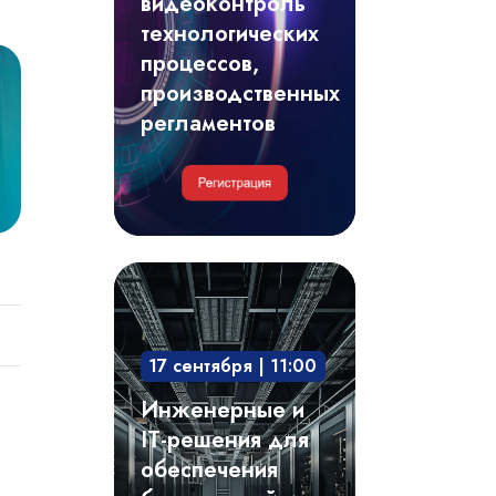
видеоконтроль
регламентов
технологических
процессов,
производственных
регламентов
Инженерные
и
IT-
17 сентября | 11:00
решения
для
Инженерные и
обеспечения
IT-решения для
безотказной
обеспечения
и