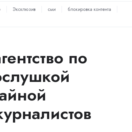
е
Эксклюзив
сми
блокировка контента
гентство по
ослушкой
тайной
урналистов