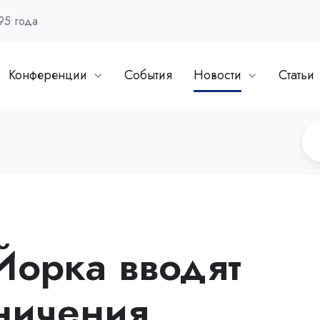
95 года
Конференции
События
Новости
Статьи
Йорка вводят
аничения