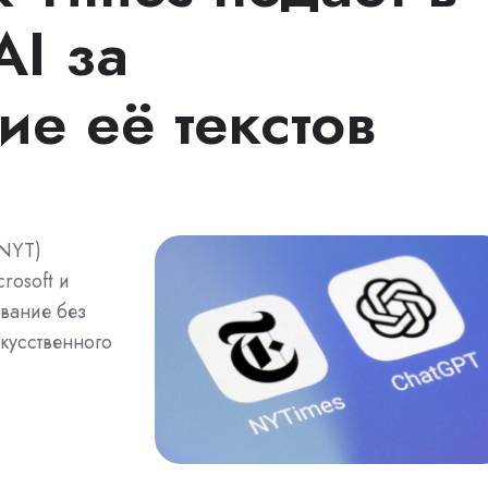
AI за
е её текстов
(NYT)
rosoft и
вание без
кусственного