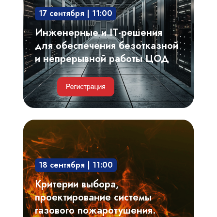
обеспечения
17 сентября | 11:00
безотказной
и
Инженерные и IT-решения
непрерывной
для обеспечения безотказной
работы
и непрерывной работы ЦОД
ЦОД
Критерии
выбора,
проектирование
18 сентября | 11:00
системы
газового
Критерии выбора,
пожаротушения.
проектирование системы
Риски,
газового пожаротушения.