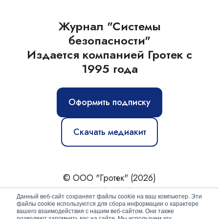
Журнал "Системы
безопасности"
Издается компанией Гротек с
1995 года
Оформить подписку
Скачать медиакит
© ООО "Гротек" (2026)
Новости
|
Статьи
|
Обзоры
|
Журнал
|
О нас
Данный веб-сайт сохраняет файлы cookie на ваш компьютер. Эти
файлы cookie используются для сбора информации о характере
вашего взаимодействия с нашим веб-сайтом. Они также
Политика конфиденциальности
позволяют запомнить вас на сайте. Мы используем эту