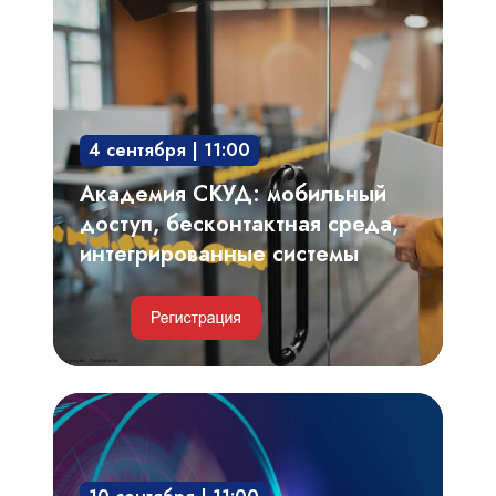
СКУД:
мобильный
доступ,
бесконтактная
среда,
4 сентября | 11:00
интегрированные
системы
Академия СКУД: мобильный
доступ, бесконтактная среда,
интегрированные системы
Видеоаналитика,
автоматизированный
видеоконтроль