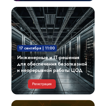
Инженерные
и
IT-
решения
для
обеспечения
17 сентября | 11:00
безотказной
и
Инженерные и IT-решения
непрерывной
для обеспечения безотказной
работы
и непрерывной работы ЦОД
ЦОД
Критерии