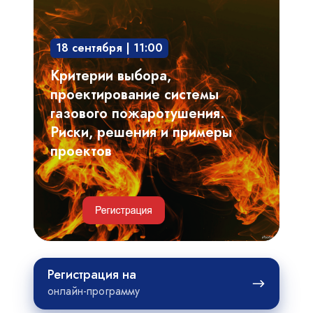
выбора,
проектирование
18 сентября | 11:00
системы
газового
Критерии выбора,
пожаротушения.
проектирование системы
Риски,
газового пожаротушения.
решения
Риски, решения и примеры
и
проектов
примеры
проектов
Регистрация
Регистрация на
на
онлайн-программу